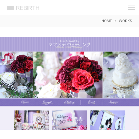
REBIRTH 想いをカタチに 岡山 広告
デザイン 事務所 リバース ウェブ WEB
HOME
WORKS
DESIGN ホームページ HP アプリ
APP システム 制作 製作 作成 開発
EC ショッピング セキュリティ SEO 検
索 対策 戦略