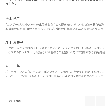
ました。
松本 紀子
「エンゲージメントフォト」の出張撮影をさせて頂きます。 きれいな衣装を着た結婚
式当日の特別な1日の写真も大切ですが、普段の何気ないお二人の姿も素敵な写
真が残せるとわたしは思っています。 私自身、恋人時代の写真をあまり撮っ･･･
森本 寿美子
一生に一度の記念すべき日を最高と思えるよう心をこめてお手伝いいたします。 ブ
ーケやマカロンタワー、小物類などお客様のご要望にお応えできる素敵な商品を提
案していきたいです！
安井 由美子
ポーセラーツとは白い器に転写紙というシール状のものを使って自分らしいオリジ
ナルのデザイン施していくクラフトです。 最近ご両親や列席される方々へのプレゼ
ントやウェルカムボードをポーセラーツで手作りされる花嫁様･花婿様が増え･･･
WORKS
-
+