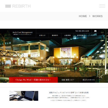
REBIRTH 想いをカタチに 岡山 広告
デザイン 事務所 リバース ウェブ WEB
HOME
WORKS
DESIGN ホームページ HP アプリ
APP システム 制作 製作 作成 開発
EC ショッピング セキュリティ SEO 検
索 対策 戦略