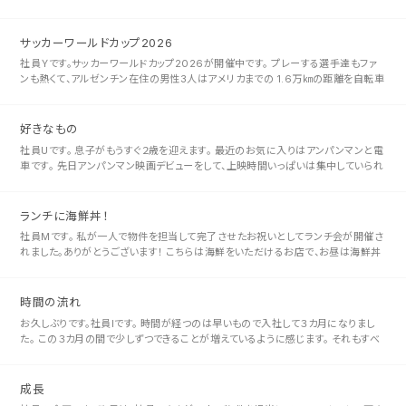
https://www.city.okayama.jp/okayama-city-mus･･･
サッカーワールドカップ2026
社員Ｙです。サッカーワールドカップ2026が開催中です。 プレーする選手達もファ
ンも熱くて、アルゼンチン在住の男性3人はアメリカまでの 1.6万㎞の距離を自転車
で9カ月かけて到着したんだそう。 また今回初出場国の選手が試･･･
好きなもの
社員Uです。 息子がもうすぐ２歳を迎えます。 最近のお気に入りはアンパンマンと電
車です。 先日アンパンマン映画デビューをして、上映時間いっぱいは集中していられ
ませんでしたが、 最初のほうと終わりごろはとても楽しそうに揺れ･･･
ランチに海鮮丼！
社員Mです。 私が一人で物件を担当して完了させたお祝いとしてランチ会が開催さ
れました。ありがとうございます！ こちらは海鮮をいただけるお店で、お昼は海鮮丼
ランチが提供されています。 生本マグロ三昧、生サーモン三昧といった･･･
時間の流れ
お久しぶりです。社員Iです。 時間が経つのは早いもので入社して３カ月になりまし
た。 この３カ月の間で少しずつできることが増えているように感じます。 それもすべ
て、倉西さんや社員の皆様にたくさん支えていただいているおかげで･･･
成長