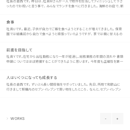
社長の倉西です。 昨日は、社員Mさんが一人で物件を担当してフィニッシュして下さ
ったのでお祝いと言う事で、 みんなでランチを食べに行きました。 海鮮のお店で、新
鮮でとても美味しくコスパの良いお店でした。 詳細はまたMさんが･･･
食事
社員Uです。 最近、子供が自力でご飯を食べようとすることが増えてきました。 保育
園では結構前から自力で食べようと頑張っていたようですが、 家では親に甘えるの
か、食器やスプーンがあまり好かないのか、 親に食べさせてくれ、と･･･
前進を目指して
社員Ｙです。在宅から出社勤務になり一年が経過し、総務業務の年間の流れや 書類
申請についてはほぼ把握することができたように思います。 今年度も正確性を第一
に、要点をしっかり押さえつつ、知識をより深めるために 法令や制度の関･･･
人はいくつになっても成長する
社長の倉西です。 ずいぶん長い間投稿をサボっていました。 先日、所用で和歌山に
行きまして駅構内のセブンイレブンで買い物をしたところ、 なんと、セブンイレブン
だけに合計金額711円でした。 &n･･･
WORKS
-
+