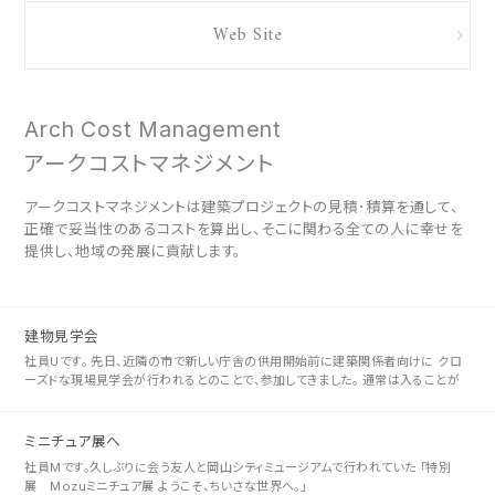
Web Site
Arch Cost Management
アークコストマネジメント
アークコストマネジメントは建築プロジェクトの見積･積算を通して、
正確で妥当性のあるコストを算出し、そこに関わる全ての人に幸せを
提供し、地域の発展に貢献します。
建物見学会
社員Uです。 先日、近隣の市で新しい庁舎の供用開始前に建築関係者向けに クロ
ーズドな現場見学会が行われるとのことで、参加してきました。 通常は入ることが
出来ない部屋や屋上、 地下の免震ピットなども全て見学することができ、･･･
ミニチュア展へ
社員Mです。久しぶりに会う友人と岡山シティミュージアムで行われていた 「特別
展 Mozuミニチュア展 ようこそ、ちいさな世界へ。」