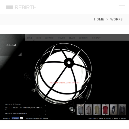
REBIRTH 想いをカタチに 岡山 広告
デザイン 事務所 リバース ウェブ WEB
HOME
WORKS
DESIGN ホームページ HP アプリ
APP システム 制作 製作 作成 開発
EC ショッピング セキュリティ SEO 検
索 対策 戦略