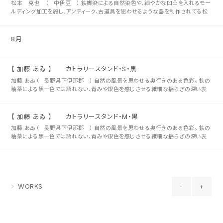
松本 克也 （ 中伊豆 ） 鉄媒染による自然染色や、細やかな凹凸を入れるモー
ルディング加工を施し、アンティーク、古道具を思わせるような器を制作されてる松
本 克也さん。 木地にはガラスコーティングを4回塗り重ねを施されてお･･･
8月
【 加藤 あゐ 】 カトラリースタンド・S・黒
加藤 あゐ（ 長野県下伊那郡 ） 自然の風景を思わせる奥行きのある色彩。 鉄の
釉薬による黒一色では語れない、青みや銀色を感じさせる繊細な揺らぎの深い表
情。 整いすぎないかたちは、控えめでありながら深い存在感を宿し、お料理･･･
【 加藤 あゐ 】 カトラリースタンド・M・黒
加藤 あゐ（ 長野県下伊那郡 ） 自然の風景を思わせる奥行きのある色彩。 鉄の
釉薬による黒一色では語れない、青みや銀色を感じさせる繊細な揺らぎの深い表
情。 整いすぎないかたちは、控えめでありながら深い存在感を宿し、お料理･･･
WORKS
-
+