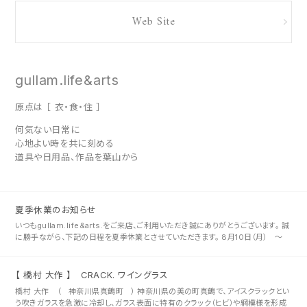
Web Site
gullam.life&arts
原点は ［ 衣・食・住 ］
何気ない日常に
心地よい時を共に刻める
道具や日用品、作品を葉山から
夏季休業のお知らせ
いつもgullam.life&arts.をご来店、ご利用いただき誠にありがとうございます。 誠
に勝手ながら、下記の日程を夏季休業とさせていただきます。 8月10日（月） 〜
8月14日（金） 8月15日（土）から･･･
【 橋村 大作 】 CRACK. ワイングラス
橋村 大作 （ 神奈川県真鶴町 ） 神奈川県の美の町真鶴で、アイスクラックとい
う吹きガラスを急激に冷却し、ガラス表面に特有のクラック（ヒビ）や網模様を形成