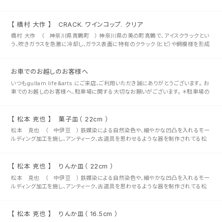
する装飾技法で制作されている橋村大作さん。 クラックの複雑な表情と･･･
【 橋村 大作 】 CRACK. ワインコップ. クリア
橋村 大作 （ 神奈川県真鶴町 ） 神奈川県の美の町真鶴で、アイスクラックとい
う、吹きガラスを急激に冷却し、ガラス表面に特有のクラック（ヒビ）や網模様を形成
する装飾技法で制作されている橋村大作さん。 クラックの複雑な表情･･･
お車でのお越しのお客様へ
いつもgullam.life&arts.にご来店、ご利用いただき誠にありがとうございます。 お
車でのお越しのお客様へ、駐車場に関する大切なお願いがございます。 ＊駐車場の
ご利用について gullamではお客様にご･･･
【 松本 克也 】 菓子皿（ 22cm ）
松本 克也 （ 中伊豆 ） 鉄媒染による自然染色や、細やかな凹凸を入れるモー
ルディング加工を施し、アンティーク、古道具を思わせるような器を制作されてる松
本 克也さん。 木地にはガラスコーティングを5回塗り重ねを施されてお･･･
【 松本 克也 】 りんか皿（ 22cm ）
松本 克也 （ 中伊豆 ） 鉄媒染による自然染色や、細やかな凹凸を入れるモー
ルディング加工を施し、アンティーク、古道具を思わせるような器を制作されてる松
本 克也さん。 木地にはガラスコーティングを5回塗り重ねを施されてお･･･
【 松本 克也 】 りんか皿（ 16.5cm ）