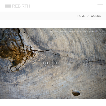
REBIRTH 想いをカタチに 岡山 広告
デザイン 事務所 リバース ウェブ WEB
HOME
WORKS
DESIGN ホームページ HP アプリ
APP システム 制作 製作 作成 開発
EC ショッピング セキュリティ SEO 検
索 対策 戦略