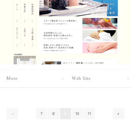
More
Web Site
-
7
8
9
10
11
+