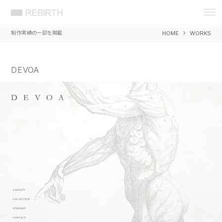
REBIRTH 想いをカタチに 岡山 広告
デザイン 事務所 リバース ウェブ WEB
制作実績の一部を掲載
HOME
WORKS
DESIGN ホームページ HP アプリ
APP システム 制作 製作 作成 開発
EC ショッピング セキュリティ SEO 検
索 対策 戦略
DEVOA