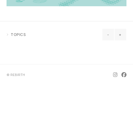
TOPICS
-
+
© REBIRTH