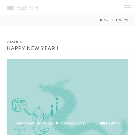
REBIRTH 想いをカタチに 岡山 広告
デザイン 事務所 リバース ウェブ WEB
HOME
TOPICS
DESIGN ホームページ HP アプリ
APP システム 制作 製作 作成 開発
EC ショッピング セキュリティ SEO 検
索 対策 戦略
2024.01.01
HAPPY NEW YEAR !