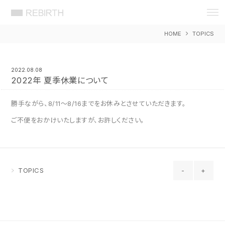
REBIRTH 想いをカタチに 岡山 広告
デザイン 事務所 リバース ウェブ WEB
HOME
TOPICS
DESIGN ホームページ HP アプリ
APP システム 制作 製作 作成 開発
EC ショッピング セキュリティ SEO 検
索 対策 戦略
2022.08.08
2022年 夏季休業について
勝手ながら、8/11～8/16までをお休みとさせていただきます。
ご不便をおかけいたしますが、お許しください。
TOPICS
-
+